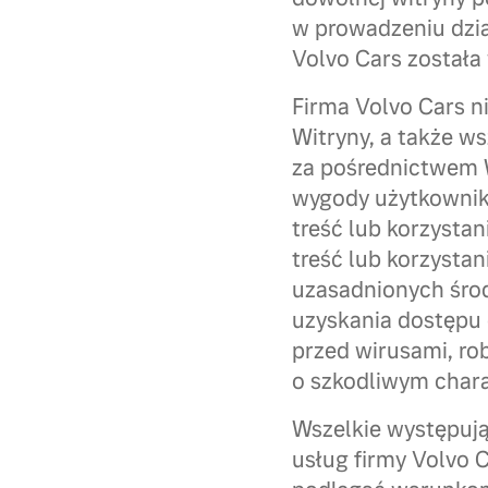
w prowadzeniu dział
Volvo Cars została
Firma Volvo Cars n
Witryny, a także w
za pośrednictwem W
wygody użytkownika
treść lub korzystan
treść lub korzysta
uzasadnionych środ
uzyskania dostępu 
przed wirusami, ro
o szkodliwym chara
Wszelkie występują
usług firmy Volvo