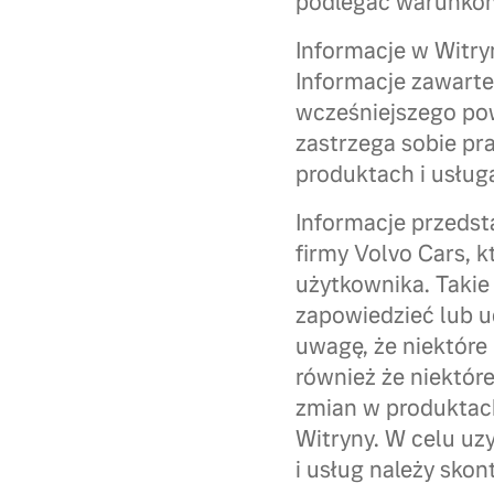
podlegać warunkom
Informacje w Witryn
Informacje zawart
wcześniejszego po
zastrzega sobie p
produktach i usług
Informacje przedst
firmy Volvo Cars, k
użytkownika. Takie 
zapowiedzieć lub u
uwagę, że niektóre
również że niektór
zmian w produktach
Witryny. W celu uz
i usług należy skon