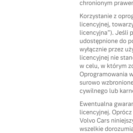
chronionym prawem 
Korzystanie z opr
licencyjnej, towar
licencyjna”). Jeśli
udostępnione do p
wyłącznie przez u
licencyjnej nie st
w celu, w którym z
Oprogramowania w 
surowo wzbronione
cywilnego lub karn
Ewentualna gwaran
licencyjnej. Opróc
Volvo Cars niniej
wszelkie dorozumia