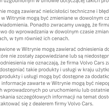
 uzgodnionym w umowie dotyczącej takich pro
ie mogą zawierać nieścisłości techniczne i błęd
e w Witrynie mogą być zmieniane w dowolnym cz
wiadomienia. Ponadto zwracamy uwagę, że firm
rawo do wprowadzania w dowolnym czasie zmian
ach, w tym również ich cenach.
awione w Witrynie mogą zawierać odniesienia d
tóre nie zostały zapowiedziane lub są niedostęp
odniesienia nie oznaczają, że firma Volvo Cars 
dostępniać takie produkty i usługi w kraju uży
 produkty i usługi mogą być dostępne za dodatko
e informacje zawarte w Witrynie mogą być nie
 wprowadzonych po uruchomieniu lub ostatniej 
yskania szczegółowych informacji na temat do
taktować się z dealerem firmy Volvo Cars.