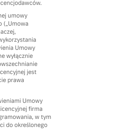
licencjodawców.
lnej umowy
go („Umowa
aczej,
wykorzystania
owienia Umowy
ne wyłącznie
powszechnianie
encyjnej jest
cie prawa
owieniami Umowy
icencyjnej firma
ogramowania, w tym
ci do określonego