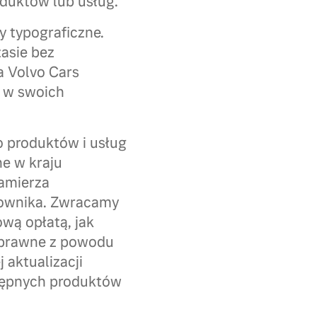
duktów lub usług.
y typograficzne.
asie bez
a Volvo Cars
 w swoich
o produktów i usług
ne w kraju
zamierza
tkownika. Zwracamy
wą opłatą, jak
poprawne z powodu
aktualizacji
stępnych produktów