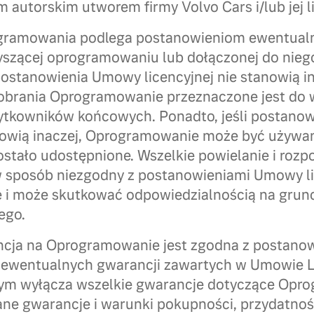
autorskim utworem firmy Volvo Cars i/lub jej 
ogramowania podlega postanowieniom ewentua
zyszącej oprogramowaniu lub dołączonej do nie
 postanowienia Umowy licencyjnej nie stanowią in
obrania Oprogramowanie przeznaczone jest do 
żytkowników końcowych. Ponadto, jeśli postan
anowią inaczej, Oprogramowanie może być używa
ostało udostępnione. Wszelkie powielanie i roz
sposób niezgodny z postanowieniami Umowy lic
 i może skutkować odpowiedzialnością na grun
ego.
cja na Oprogramowanie jest zgodna z postan
z ewentualnych gwarancji zawartych w Umowie L
szym wyłącza wszelkie gwarancje dotyczące Opr
ne gwarancje i warunki pokupności, przydatnoś