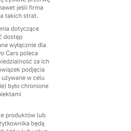
awet jeśli firma
 takich strat.
enia dotyczące
ć dostęp
ane wyłącznie dla
vo Cars poleca
wiedzialność za ich
owiązek podjęcia
e używane w celu
e) było chronione
biektami
ce produktów lub
użytkownika będą