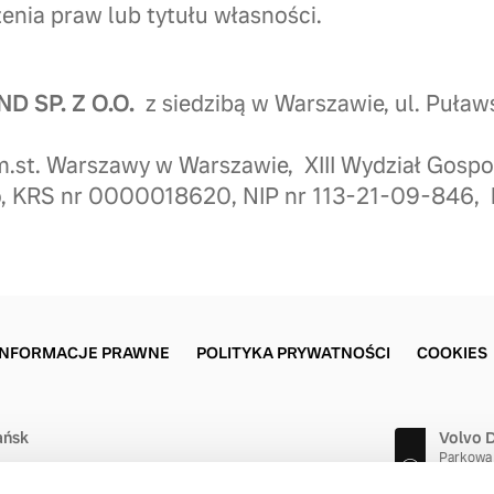
enia praw lub tytułu własności.
D SP. Z O.O.
z siedzibą w Warszawie, ul. Puła
m.st. Warszawy w Warszawie, XIII Wydział Gosp
, KRS nr 0000018620, NIP nr 113-21-09-846, 
INFORMACJE PRAWNE
POLITYKA PRYWATNOŚCI
COOKIES
ańsk
Volvo 
Parkowa
81-549 