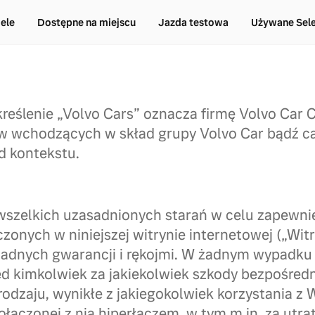
ele
Dostępne na miejscu
Jazda testowa
Używane Sel
reślenie „Volvo Cars” oznacza firmę Volvo Car C
w wchodzących w skład grupy Volvo Car bądź ca
d kontekstu.
wszelkich uzasadnionych starań w celu zapewni
zonych w niniejszej witrynie internetowej („Witr
adnych gwarancji i rękojmi. W żadnym wypadku 
d kimkolwiek za jakiekolwiek szkody bezpośredni
odzaju, wynikłe z jakiegokolwiek korzystania z 
ołączonej z nią hiperłączem, w tym m.in. za utra