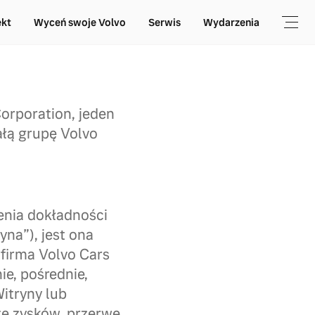
ekt
Wyceń swoje Volvo
Serwis
Wydarzenia
orporation, jeden
łą grupę Volvo
enia dokładności
yna”), jest ona
firma Volvo Cars
e, pośrednie,
Witryny lub
tę zysków, przerwę