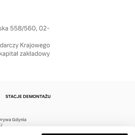
wska 558/560, 02-
odarczy Krajowego
kapitał zakładowy
STACJE DEMONTAŻU
Drywa Gdynia
 2
Gdynia