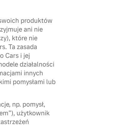
 swoich produktów
zyjmuje ani nie
zy), które nie
rs. Ta zasada
 Cars i jej
modele działalności
rmacjami innych
akimi pomysłami lub
cje, np. pomysł,
iem”), użytkownik
zastrzeżeń