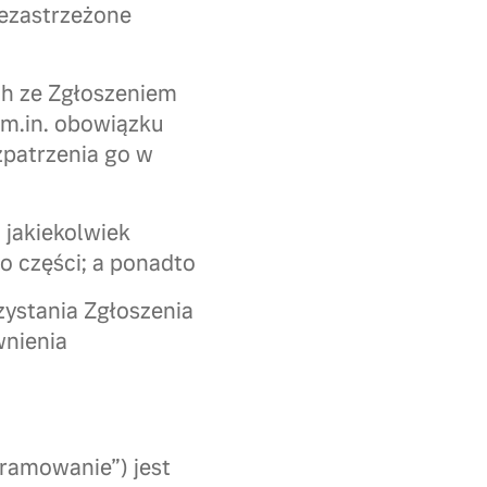
iezastrzeżone
ch ze Zgłoszeniem
 m.in. obowiązku
zpatrzenia go w
 jakiekolwiek
go części; a ponadto
ystania Zgłoszenia
wnienia
ramowanie”) jest