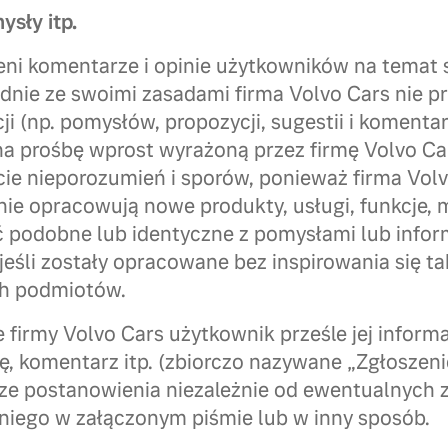
sły itp.
eni komentarze i opinie użytkowników na temat
dnie ze swoimi zasadami firma Volvo Cars nie pr
ji (np. pomysłów, propozycji, sugestii i komentar
na prośbę wprost wyrażoną przez firmę Volvo Ca
ie nieporozumień i sporów, ponieważ firma Volvo
ie opracowują nowe produkty, usługi, funkcje, 
yć podobne lub identyczne z pomysłami lub info
eśli zostały opracowane bez inspirowania się t
ch podmiotów.
 firmy Volvo Cars użytkownik prześle jej informa
ię, komentarz itp. (zbiorczo nazywane „Zgłoszen
ze postanowienia niezależnie od ewentualnych 
niego w załączonym piśmie lub w inny sposób.