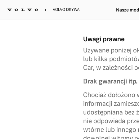
Nasze mod
VOLVO DRYWA
Uwagi prawne
Używane poniżej ok
lub kilka podmiotó
Car, w zależności o
Brak gwarancji itp.
Chociaż dołożono 
informacji zamieszc
udostępniana bez ż
nie odpowiada prze
wtórne lub innego r
dowolnej witryny p