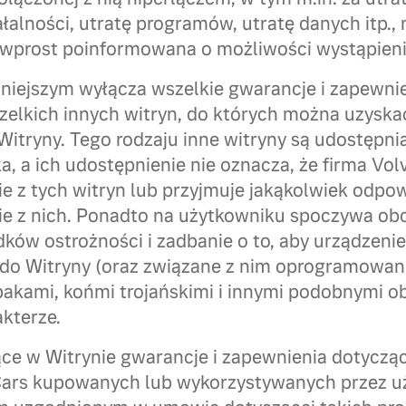
alności, utratę programów, utratę danych itp., n
 wprost poinformowana o możliwości wystąpienia
iniejszym wyłącza wszelkie gwarancje i zapewni
szelkich innych witryn, do których można uzyska
itryny. Tego rodzaju inne witryny są udostępni
, a ich udostępnienie nie oznacza, że firma Vol
ie z tych witryn lub przyjmuje jakąkolwiek odpo
nie z nich. Ponadto na użytkowniku spoczywa ob
ków ostrożności i zadbanie o to, aby urządzeni
do Witryny (oraz związane z nim oprogramowani
bakami, końmi trojańskimi i innymi podobnymi o
kterze.
ce w Witrynie gwarancje i zapewnienia dotyczą
 Cars kupowanych lub wykorzystywanych przez 