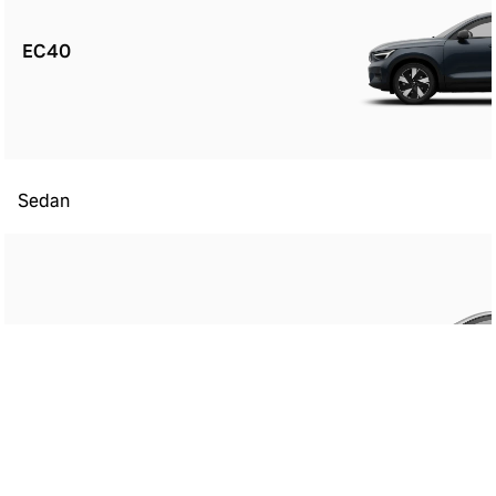
EC40
Sedan
ES90
Kombi