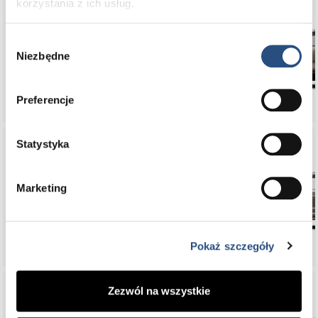
korzystania z ich usług.
Wybór
EX30
Niezbędne
zgody
Preferencje
Statystyka
Marketing
XC90
Pokaż szczegóły
Zezwól na wszystkie