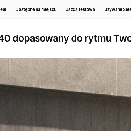
ele
Dostępne na miejscu
Jazda testowa
Używane Sel
40 dopasowany do rytmu Two