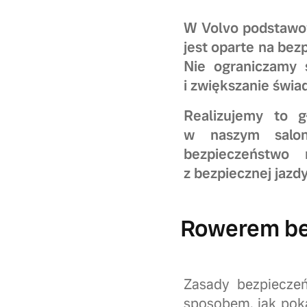
W Volvo podstawow
jest oparte na be
Nie ograniczamy 
i zwiększanie świa
Realizujemy to g
w naszym salon
bezpieczeństwo 
z bezpiecznej jaz
Rowerem be
Zasady bezpiecze
sposobem, jak poka