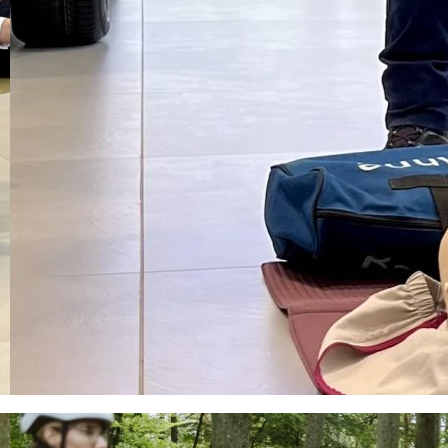
 dorosłych, podczas
raz radzić sobie
my okazję wspólnie
ad bezpieczeństwa
h instruktorów i w