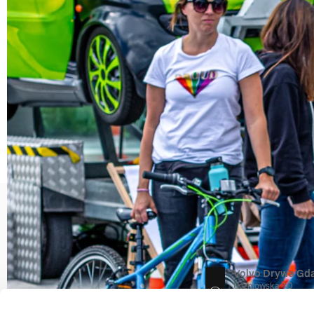
KONTAKT
O NAS
Volvo Drywa Gd
Uczniowska 40
80-530 Gdańsk
+48 583 222 333