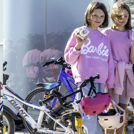
acowników. Z tego
które są kluczowe
ezbędnej wiedzy
.
iałać szybko
ofesjonalnych służb