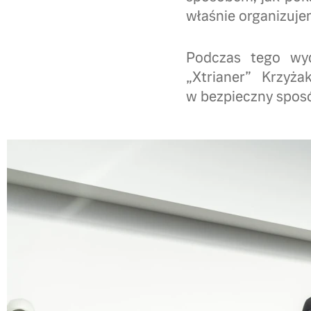
właśnie organizuje
Podczas tego wyd
„Xtrianer” Krzyż
w bezpieczny sposó