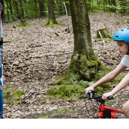
INFORMACJE PRAWNE
POLITYKA PRYWATNOŚCI
COOKIES
ańsk
Volvo 
Parkowa
81-549 
+48 583