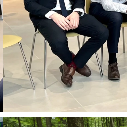
wtorki 2022
oku zainicjowaliśmy cykl wydarzeń dla dzieci i
liśmy naszych klientów, jak reagować o
ch sytuacjach na drodze.
ych wtorków razem z naszymi klientami mieliś
taw udzielania pierwszej pomocy oraz zas
ko miało miejsce pod okiem wykwalifikowanyc
ze.