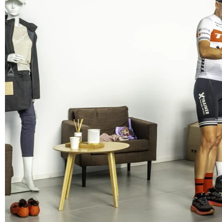
Szkolenia z
W Volvo kładziemy
powodu organizuje
dla zapewnienia szy
Szkolenia z pierw
i umiejętności, kt
Pracownicy, którzy 
i profesjonalnie, 
medycznych.