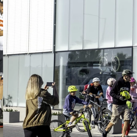
 pierwszej pomocy
 ogromny nacisk na bezpieczeństwo naszych pr
my kompleksowe szkolenia z pierwszej pomocy, 
bkiej i skutecznej reakcji na nagłe wypadki.
szej pomocy dostarczają naszym pracownikom ni
óre mogą uratować życie w sytuacjach awaryjnych
są przeszkoleni z pierwszej pomocy, potrafią dz
zapewniając pierwszą pomoc przed przybyciem pr