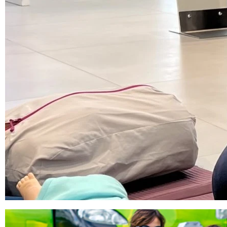
Bezpieczne 
We wrześniu 2022 r
których edukowa
w nieprzewidywany
Podczas bezpieczn
nauczyć się pods
na drodze. Wszyst
rodzinnej atmosfer