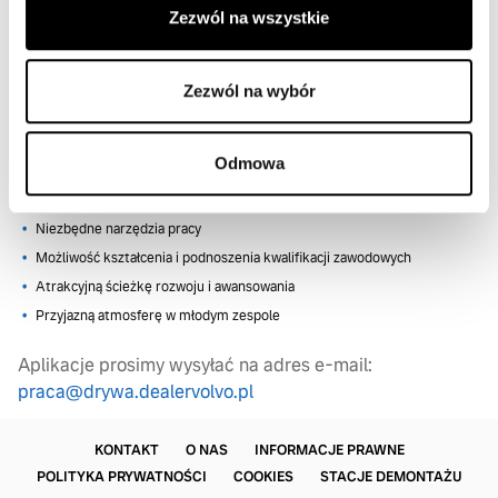
Doskonała organizacja pracy, dokładność, systematyczność,
Zezwól na wszystkie
terminowość
Wysoka kultura osobista
Prawo jazdy kat. B
Zezwól na wybór
Co oferujemy?
Odmowa
Stałe i stabilne zatrudnienie – dogodna forma umowy
Atrakcyjny system wynagrodzeń, uzależniony od osiąganych wyników
Niezbędne narzędzia pracy
Możliwość kształcenia i podnoszenia kwalifikacji zawodowych
Atrakcyjną ścieżkę rozwoju i awansowania
Przyjazną atmosferę w młodym zespole
Aplikacje prosimy wysyłać na adres e-mail:
praca@drywa.dealervolvo.pl
KONTAKT
O NAS
INFORMACJE PRAWNE
POLITYKA PRYWATNOŚCI
COOKIES
STACJE DEMONTAŻU