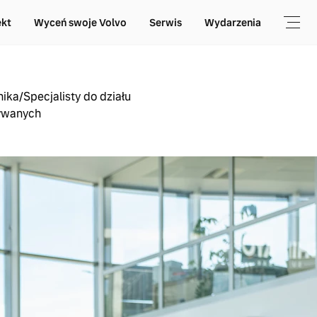
ekt
Wyceń swoje Volvo
Serwis
Wydarzenia
ka/Specjalisty do działu
ywanych