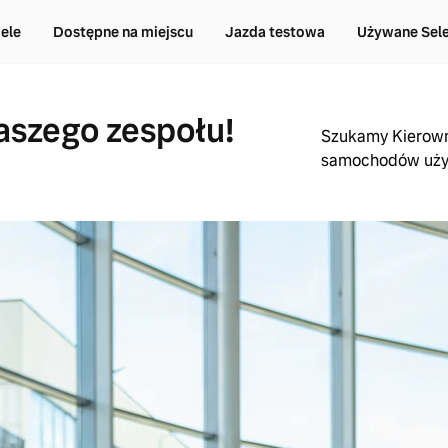
ele
Dostępne na miejscu
Jazda testowa
Używane Sel
aszego zespołu!
Szukamy Kierowni
samochodów uż