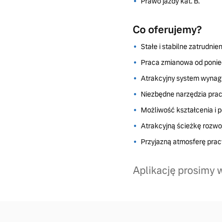
Prawo jazdy kat. B.
Co oferujemy?
Stałe i stabilne zatrudn
Praca zmianowa od ponied
Atrakcyjny system wynag
Niezbędne narzędzia prac
Możliwość kształcenia i 
Atrakcyjną ścieżkę rozwo
Przyjazną atmosferę prac
Aplikację prosimy 