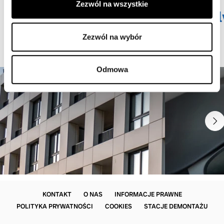
777
Zezwól na wszystkie
m.zimakowski@drywa.dealervolv
Jakub Nowak 697 883 788
Zezwól na wybór
j.nowak@drywa.dealervolvo.pl
Odmowa
KONTAKT
O NAS
INFORMACJE PRAWNE
POLITYKA PRYWATNOŚCI
COOKIES
STACJE DEMONTAŻU