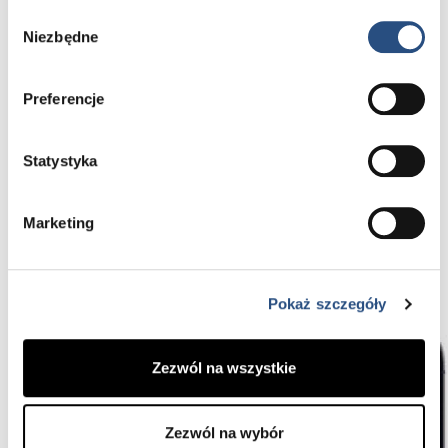
Wybór
Niezbędne
DVR on Road
zgody
Łatwa obsługa za pomocą aplikacji
Preferencje
Za pomocą bezpłatnej aplikacji DVR on Road
możesz połączyć się z kamerą w samochodzie
i bez przeszkód odtwarzać nagrane materiały.
Statystyka
Aplikacja jest dostępna w sklepie Play oraz
w App Store.
Marketing
Zapytaj o szczegóły
Pokaż szczegóły
Zezwól na wszystkie
Zezwól na wybór