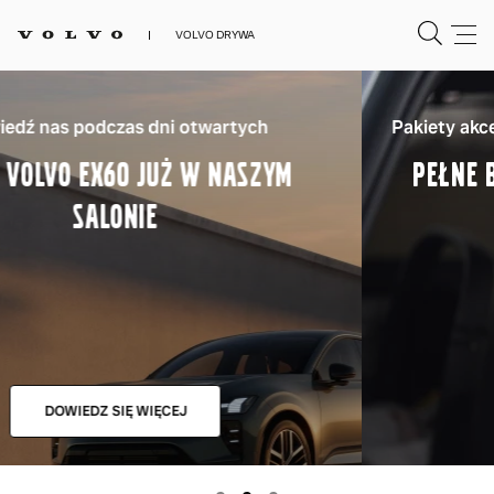
VOLVO DRYWA
Pakiety akcesoriów Volvo dla dzieci w atrakcyjnych
PEŁNE BEZPIECZEŃSTWO DLA TWOICH
NAJBLIŻSZYCH
DOWIEDZ SIĘ WIĘCEJ