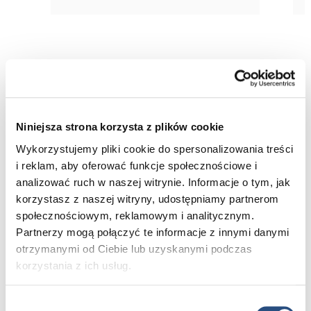
To co dla Ciebie najważniejsze
Niniejsza strona korzysta z plików cookie
Wykorzystujemy pliki cookie do spersonalizowania treści
i reklam, aby oferować funkcje społecznościowe i
analizować ruch w naszej witrynie. Informacje o tym, jak
korzystasz z naszej witryny, udostępniamy partnerom
społecznościowym, reklamowym i analitycznym.
Partnerzy mogą połączyć te informacje z innymi danymi
otrzymanymi od Ciebie lub uzyskanymi podczas
korzystania z ich usług.
Poznaj Volvo bliżej – umów się na jazdę testową
i poczuj różnicę. A jeśli już wiesz, czego szukasz,
odwiedź nasz konfigurator i stwórz Volvo idealne dla
Wybór